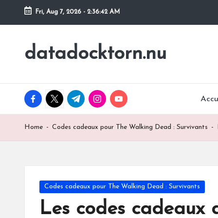
Fri, Aug 7, 2026
-
2:36:44 AM
Skip
to
datadocktorn.nu
content
facebook.com
twitter.com
t.me
instagram.com
youtube.com
Accu
Home
-
Codes cadeaux pour The Walking Dead : Survivants
-
Posted
Codes cadeaux pour The Walking Dead : Survivants
in
Les codes cadeaux d