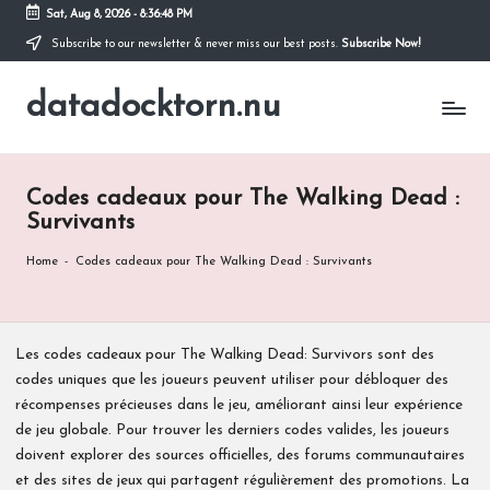
Sat, Aug 8, 2026
-
8:36:49 PM
Subscribe to our newsletter & never miss our best posts.
Subscribe Now!
Skip
to
datadocktorn.nu
content
Codes cadeaux pour The Walking Dead :
Survivants
Home
-
Codes cadeaux pour The Walking Dead : Survivants
Les codes cadeaux pour The Walking Dead: Survivors sont des
codes uniques que les joueurs peuvent utiliser pour débloquer des
récompenses précieuses dans le jeu, améliorant ainsi leur expérience
de jeu globale. Pour trouver les derniers codes valides, les joueurs
doivent explorer des sources officielles, des forums communautaires
et des sites de jeux qui partagent régulièrement des promotions. La