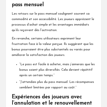
pass mensuel
Les retours sur le pass mensuel soulignent souvent sa
commodité et son accessibilité. Les joueurs apprécient le
processus d’achat simple et les avantages immédiats
qu’ils reçoivent dès l’activation.
En revanche, certains utilisateurs expriment leur
frustration face à la valeur perçue. Ils suggèrent que les
bonus pourraient être plus substantiels ou variés pour
améliorer la satisfaction des joueurs.
“Le pass est facile à acheter, mais j’aimerais que les
bonus soient plus diversifiés. Cela devient répétitif
après un certain temps.”
“J’attendais plus du pass mensuel. Les récompenses
semblent limitées par rapport au coût.”
Expériences des joueurs avec
l’annulation et le renouvellement