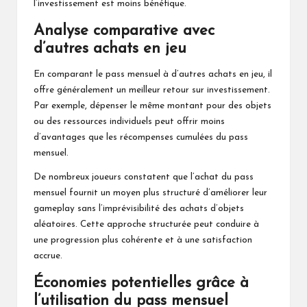
l’investissement est moins bénéfique.
Analyse comparative avec
d’autres achats en jeu
En comparant le pass mensuel à d’autres achats en jeu, il
offre généralement un meilleur retour sur investissement.
Par exemple, dépenser le même montant pour des objets
ou des ressources individuels peut offrir moins
d’avantages que les récompenses cumulées du pass
mensuel.
De nombreux joueurs constatent que l’achat du pass
mensuel fournit un moyen plus structuré d’améliorer leur
gameplay sans l’imprévisibilité des achats d’objets
aléatoires. Cette approche structurée peut conduire à
une progression plus cohérente et à une satisfaction
accrue.
Économies potentielles grâce à
l’utilisation du pass mensuel