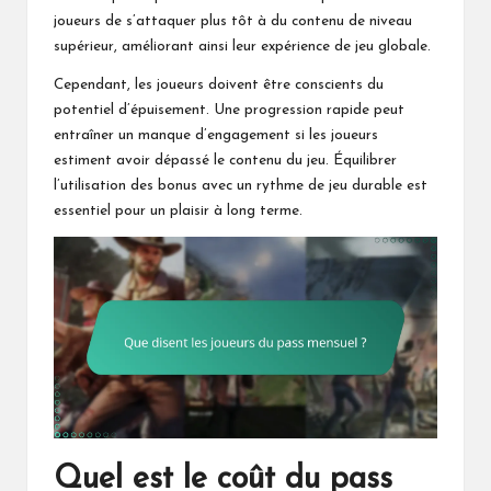
joueurs de s’attaquer plus tôt à du contenu de niveau
supérieur, améliorant ainsi leur expérience de jeu globale.
Cependant, les joueurs doivent être conscients du
potentiel d’épuisement. Une progression rapide peut
entraîner un manque d’engagement si les joueurs
estiment avoir dépassé le contenu du jeu. Équilibrer
l’utilisation des bonus avec un rythme de jeu durable est
essentiel pour un plaisir à long terme.
Quel est le coût du pass