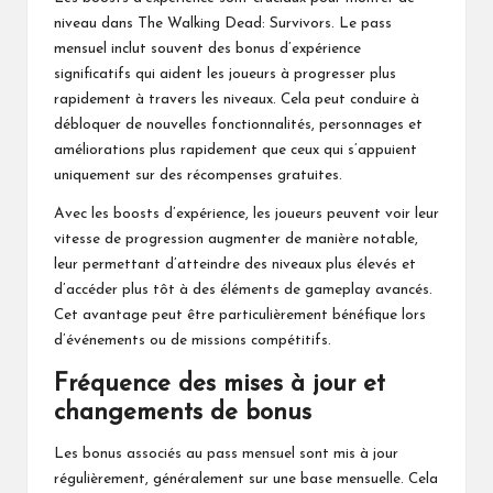
niveau dans The Walking Dead: Survivors. Le pass
mensuel inclut souvent des bonus d’expérience
significatifs qui aident les joueurs à progresser plus
rapidement à travers les niveaux. Cela peut conduire à
débloquer de nouvelles fonctionnalités, personnages et
améliorations plus rapidement que ceux qui s’appuient
uniquement sur des récompenses gratuites.
Avec les boosts d’expérience, les joueurs peuvent voir leur
vitesse de progression augmenter de manière notable,
leur permettant d’atteindre des niveaux plus élevés et
d’accéder plus tôt à des éléments de gameplay avancés.
Cet avantage peut être particulièrement bénéfique lors
d’événements ou de missions compétitifs.
Fréquence des mises à jour et
changements de bonus
Les bonus associés au pass mensuel sont mis à jour
régulièrement, généralement sur une base mensuelle. Cela