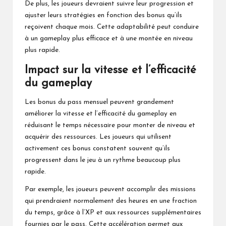
De plus, les joueurs devraient suivre leur progression et
ajuster leurs stratégies en fonction des bonus qu’ils
reçoivent chaque mois. Cette adaptabilité peut conduire
à un gameplay plus efficace et à une montée en niveau
plus rapide.
Impact sur la vitesse et l’efficacité
du gameplay
Les bonus du pass mensuel peuvent grandement
améliorer la vitesse et l’efficacité du gameplay en
réduisant le temps nécessaire pour monter de niveau et
acquérir des ressources. Les joueurs qui utilisent
activement ces bonus constatent souvent qu’ils
progressent dans le jeu à un rythme beaucoup plus
rapide.
Par exemple, les joueurs peuvent accomplir des missions
qui prendraient normalement des heures en une fraction
du temps, grâce à l’XP et aux ressources supplémentaires
fournies par le pass. Cette accélération permet aux