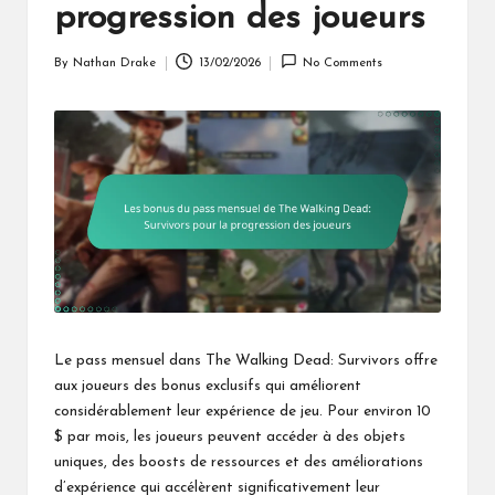
progression des joueurs
By
Nathan Drake
13/02/2026
No Comments
Posted
by
Le pass mensuel dans The Walking Dead: Survivors offre
aux joueurs des bonus exclusifs qui améliorent
considérablement leur expérience de jeu. Pour environ 10
$ par mois, les joueurs peuvent accéder à des objets
uniques, des boosts de ressources et des améliorations
d’expérience qui accélèrent significativement leur