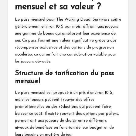
mensuel et sa valeur ?
Le pass mensuel pour The Walking Dead: Survivors coûte
généralement environ 10 $ par mois, offrant aux joueurs
une gamme de bonus qui améliorent leur expérience de
jeu. Ce pass fournit une valeur significative grâce à des
récompenses exclusives et des options de progression
accélérée, ce qui en fait une considération valable pour
les joueurs dévoués.
Structure de tarification du pass
mensuel
Le pass mensuel est proposé à un prix d’environ 10 $,
mais les joueurs peuvent trouver des offres
promotionnelles ou des réductions qui peuvent faire
baisser ce coût. Il existe souvent des options par paliers,
permettant aux joueurs de choisir entre différents
niveaux de bénéfices en fonction de leur budget et de
leurs besoins en matière de jeu.