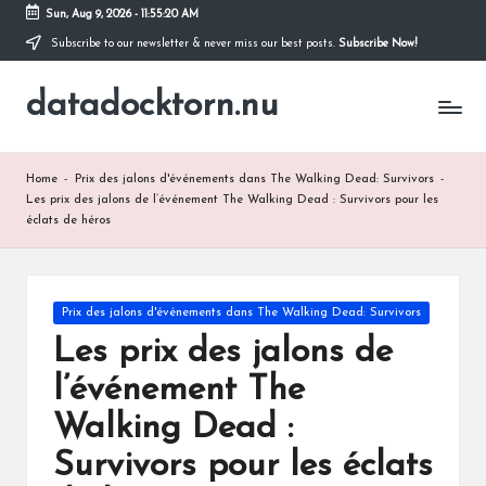
Sun, Aug 9, 2026
-
11:55:21 AM
Subscribe to our newsletter & never miss our best posts.
Subscribe Now!
Skip
to
datadocktorn.nu
content
Home
-
Prix des jalons d'événements dans The Walking Dead: Survivors
-
Les prix des jalons de l’événement The Walking Dead : Survivors pour les
éclats de héros
Posted
Prix des jalons d'événements dans The Walking Dead: Survivors
in
Les prix des jalons de
l’événement The
Walking Dead :
Survivors pour les éclats